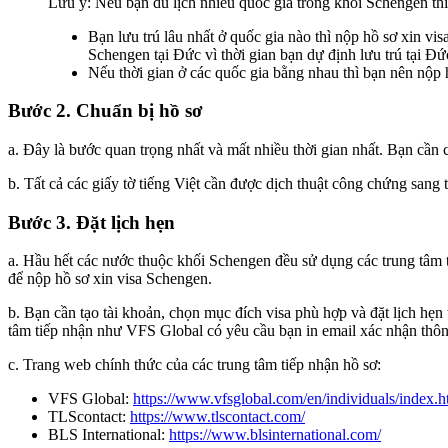
Lưu ý: Nếu bạn du lịch nhiều quốc gia trong khối Schengen thì
Bạn lưu trú lâu nhất ở quốc gia nào thì nộp hồ sơ xin vis
Schengen tại Đức vì thời gian bạn dự định lưu trú tại Đức
Nếu thời gian ở các quốc gia bằng nhau thì bạn nên nộp h
Bước 2. Chuẩn bị hồ sơ
a. Đây là bước quan trọng nhất và mất nhiều thời gian nhất. Bạn cần 
b. Tất cả các giấy tờ tiếng Việt cần được dịch thuật công chứng san
Bước 3. Đặt lịch hẹn
a. Hầu hết các nước thuộc khối Schengen đều sử dụng các trung tâm t
để nộp hồ sơ xin visa Schengen.
b. Bạn cần tạo tài khoản, chọn mục đích visa phù hợp và đặt lịch hẹn 
tâm tiếp nhận như VFS Global có yêu cầu bạn in email xác nhận thông
c. Trang web chính thức của các trung tâm tiếp nhận hồ sơ:
VFS Global:
https://www.vfsglobal.com/en/individuals/index.h
TLScontact:
https://www.tlscontact.com/
BLS International:
https://www.blsinternational.com/