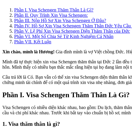
Phần I. Visa Schengen Thăm Thân Là Gì?
Phần II. Quy Trình Xin Visa Schengen:
Phần III. Nộp Hồ Sơ Xin Visa Schengen Ở Đâu?
Phần IV. Hồ Sơ Xin Visa Schengen Thăm Thân Đức Yêu Cầu
Phần V. Lệ Phí Xin Visa Schengen Diện Thăm Thân của Đức
Phần VI. Một Số Chia Sẻ Từ Kinh Nghiệm Cá Nhân
Phần VII. Kết Luận
Xin chào, mình là Hương!
Gia đình mình là vợ Việt chồng Đức. Hiệ
Mình đã tự thực hiện xin visa Schengen thăm thân tại Đức 2 lần đều 
hôn. Mình thấy có nhiều bạn thắc mắc rằng hiện tại họ đang làm nội 
Câu trả lời là Có. Bạn vẫn có thể xin visa Schengen diện thăm thân kh
chứng minh tài chính để có một quá trình xin visa nhẹ nhàng, đơn giả
Phần I. Visa Schengen Thăm Thân Là Gì?
Visa Schengen có nhiều diện khác nhau, bao gồm: Du lịch, thăm thân,
cầu và chi phí khác nhau. Trước khi bắt tay vào chuẩn bị hồ sơ, mình 
1. Visa thăm thân là gì?