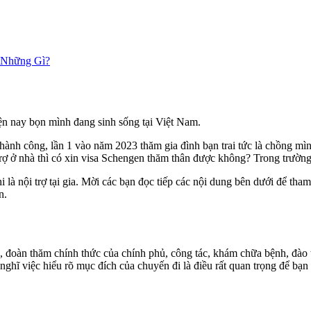
 Những Gì?
n nay bọn mình đang sinh sống tại Việt Nam.
thành công, lần 1 vào năm 2023 thăm gia đình bạn trai tức là chồng mì
trợ ở nhà thì có xin visa Schengen thăm thân được không? Trong trườn
i là nội trợ tại gia. Mời các bạn đọc tiếp các nội dung bên dưới để tha
n.
 đoàn thăm chính thức của chính phủ, công tác, khám chữa bệnh, đào t
nghĩ việc hiểu rõ mục đích của chuyến đi là điều rất quan trọng để bạn