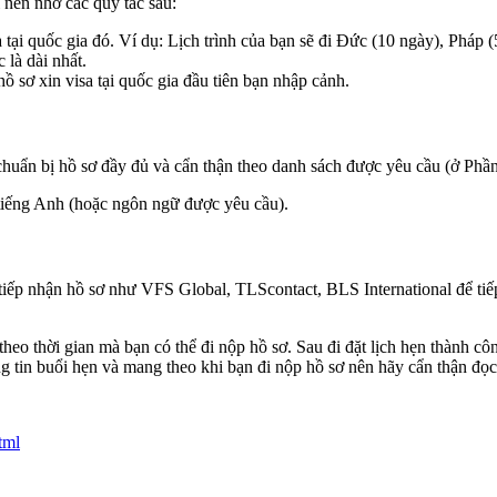
 nên nhớ các quy tắc sau:
a tại quốc gia đó. Ví dụ: Lịch trình của bạn sẽ đi Đức (10 ngày), Pháp 
 là dài nhất.
ồ sơ xin visa tại quốc gia đầu tiên bạn nhập cảnh.
chuẩn bị hồ sơ đầy đủ và cẩn thận theo danh sách được yêu cầu (ở Phần 
g tiếng Anh (hoặc ngôn ngữ được yêu cầu).
iếp nhận hồ sơ như VFS Global, TLScontact, BLS International để tiếp 
theo thời gian mà bạn có thể đi nộp hồ sơ. Sau đi đặt lịch hẹn thành cô
 tin buổi hẹn và mang theo khi bạn đi nộp hồ sơ nên hãy cẩn thận đọc
tml