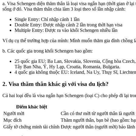
a. Visa Schengen diện thăm thân là loại visa ngắn hạn (thời gian ở 
sống ở đó. Visa thăm thân chia làm 3 loại theo số lần nhập cảnh:
Single Entry: Chỉ nhập cảnh 1 lần
Double Entry: Được nhập cảnh 2 lần trong thời hạn visa
Multiple Entry: Được ra vào khối Schengen nhiều lần
Ví dụ cụ thể trường hợp của mình: Mình muốn thăm gia đình chồng là 
b. Các quốc gia trong khối Schengen bao gồm:
25 quốc gia EU: Ba Lan, Slovakia, Slovenia, Cộng hòa Czech
Tây Ban Nha, Ý, Hy Lạp, Croatia, Romania, Bulgaria.
4 quốc gia không thuộc EU: Iceland, Na Uy, Thụy Sĩ, Liechten
2. Visa thăm thân khác gì với visa du lịch?
Cả hai loại đều là visa ngắn hạn Schengen (loại C) cho phép đi lại t
Điểm khác biệt
Người mời
Cần có thư mời từ người thân là người
Mục đích
Thăm người thân, bạn bè (bao gồm: bạn
Giấy tờ chứng minh tài chính
Được người thân (người mời) bảo lãnh 