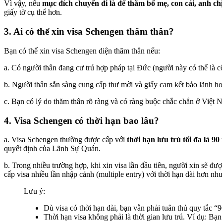
Vì vậy, nếu
mục đích chuyến đi là để thăm bố mẹ, con cái, anh c
giấy tờ cụ thể hơn.
3. Ai có thể xin visa Schengen thăm thân?
Bạn có thể xin visa Schengen diện thăm thân nếu:
a. Có người thân đang cư trú hợp pháp tại Đức (người này có thể là 
b. Người thân sẵn sàng cung cấp thư mời và giấy cam kết bảo lãnh hoặ
c. Bạn có lý do thăm thân rõ ràng và có ràng buộc chắc chắn ở Việt 
4. Visa Schengen có thời hạn bao lâu?
a. Visa Schengen thường được cấp với
thời hạn lưu trú tối đa là 9
quyết định của Lãnh Sự Quán.
b. Trong nhiều trường hợp, khi xin visa lần đầu tiên, người xin sẽ đượ
cấp visa nhiều lần nhập cảnh (multiple entry) với thời hạn dài hơn như
Lưu ý:
Dù visa có thời hạn dài, bạn vẫn phải tuân thủ quy tắc 
Thời hạn visa không phải là thời gian lưu trú. Ví dụ: Bạn