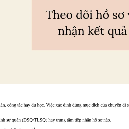
hân, công tác hay du học. Việc xác định đúng mục đích của chuyến đi sẽ
Lãnh sự quán (ĐSQ/TLSQ) hay trung tâm tiếp nhận hồ sơ nào.