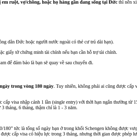
hị em ruột, vợ/chồng, hoặc họ hàng gần đang sống tại Đức
thì nên x
công dân Đức hoặc người nước ngoài có thẻ cư trú dài hạn).
c giấy tờ chứng minh tài chính nếu bạn cần hỗ trợ tài chính.
Nam để đảm bảo là bạn sẽ quay về sau chuyến đi.
0 ngày trong vòng 180 ngày
. Tuy nhiên, không phải ai cũng được cấp v
c cấp visa nhập cảnh 1 lần (single entry) với thời hạn ngắn thường từ 1
 3 tháng, 6 tháng, thậm chí là 1 - 3 năm.
“90/180” tức là tổng số ngày bạn ở trong khối Schengen không được vượt
 được cấp visa có hiệu lực trong 3 tháng, nhưng thời gian được phép lưu